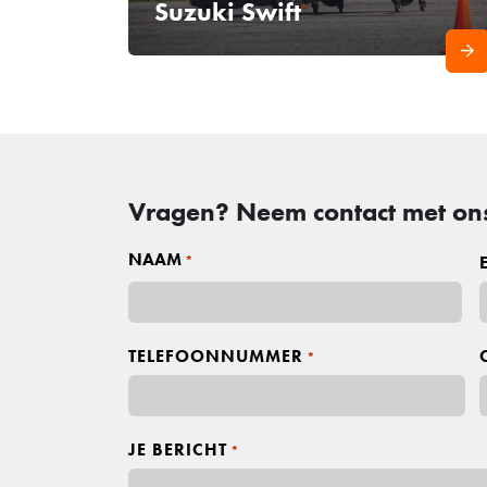
Suzuki Swift
Vragen? Neem contact met on
NAAM
*
V
o
TELEFOONNUMMER
*
o
r
n
a
a
JE BERICHT
*
m