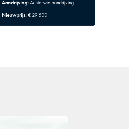
Aandrijving:
Achterwielaandrijving
Nieuwprijs:
€ 29.500