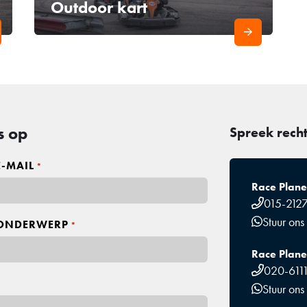
Outdoor kart
s op
Spreek rech
E-MAIL
*
Race Planet
015-212
Stuur ons
ONDERWERP
*
Race Plan
020-611
Stuur ons