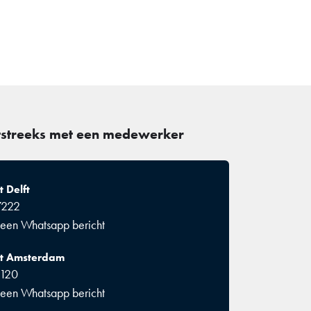
tstreeks met een medewerker
 Delft
7222
 een Whatsapp bericht
et Amsterdam
1120
 een Whatsapp bericht