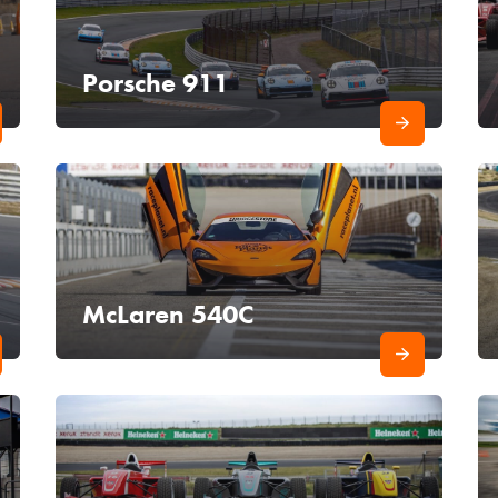
Porsche 911
McLaren 540C