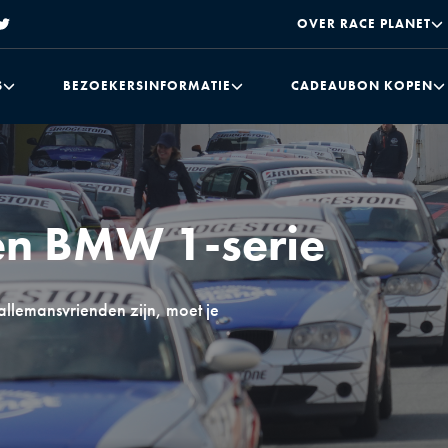
OVER RACE PLANET
S
BEZOEKERSINFORMATIE
CADEAUBON KOPEN
een BMW 1-serie
llemansvrienden zijn, moet je