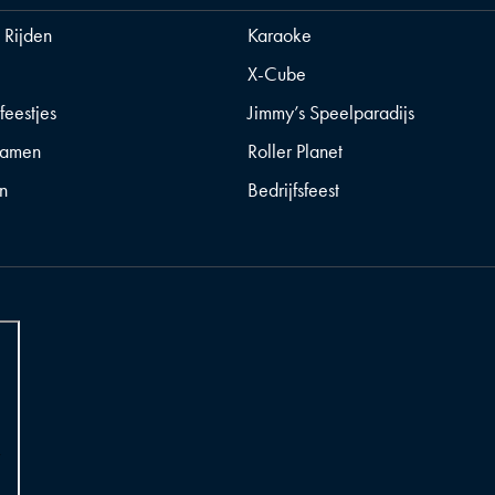
t Rijden
Karaoke
X-Cube
feestjes
Jimmy’s Speelparadijs
gamen
Roller Planet
n
Bedrijfsfeest