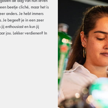
e gasten de dag van hun leven
n een beetje cliché, maar het is
eer anders. Je hebt immers
s. Je begeeft je in een zeer
j enthousiast en kun jij
aar jou. Lekker verdienen? In