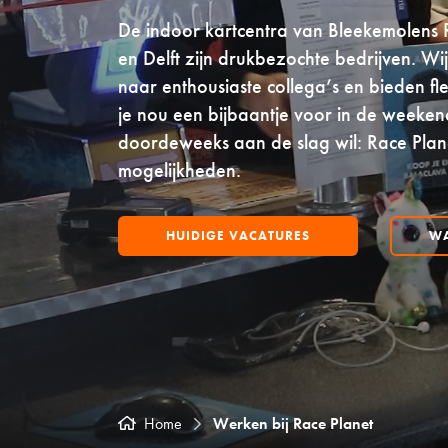
De indoor kartcentra van Bleekemolens 
en Delft zijn drukbezochte bedrijven. Wi
naar enthousiaste collega’s en bieden fle
je nou een bijbaantje voor in de weeken
doordeweeks aan de slag wil: Race Plan
mogelijkheden.
HUIDIGE VACATURES
WA
Home
Werken bij Race Planet