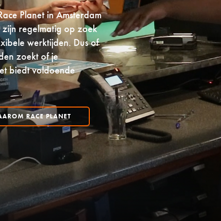
Race Planet in Amsterdam
j zijn regelmatig op zoek
xibele werktijden. Dus of
den zoekt of je
et biedt voldoende
AROM RACE PLANET