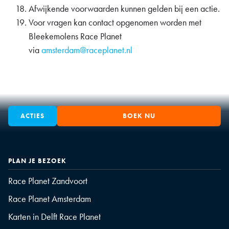
Afwijkende voorwaarden kunnen gelden bij een actie.
Voor vragen kan contact opgenomen worden met
Bleekemolens Race Planet
via
amsterdam@raceplanet.nl
ACTIES
BOEK NU
PLAN JE BEZOEK
Race Planet Zandvoort
Race Planet Amsterdam
Karten in Delft Race Planet