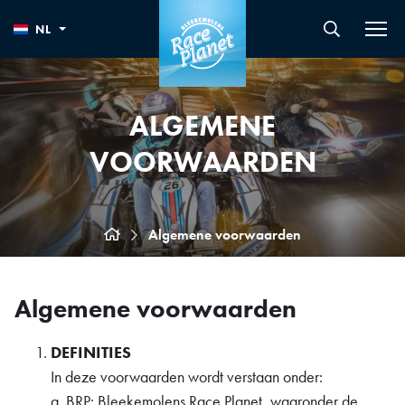
NL
ALGEMENE
VOORWAARDEN
Algemene voorwaarden
Algemene voorwaarden
DEFINITIES
In deze voorwaarden wordt verstaan onder:
a. BRP: Bleekemolens Race Planet, waaronder de