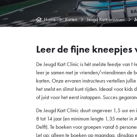
Home
Karten
Jeugd Kartcursussen
J
Leer de fijne kneepjes 
De Jeugd Kart Clinic is hét snelste feestje van N
leer je samen met je vrienden/vriendinnen de 
karten. Onze ervaren instructeurs vertellen jullie
het snelst en slimst kunt rijden. Ideaal voor kid
of juist voor het eerst instappen. Succes gegara
De Jeugd Kart Clinic duurt ongeveer 1,5 uur en 
8 tot 14 jaar (en minimum lengte 1,35 meter in
Delft). Te boeken voor groepen vanaf 6 personen
Let op: alleen te boeken op maandag, dinsdag e