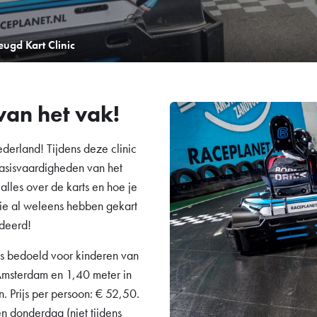
eugd Kart Clinic
van het vak!
ederland! Tijdens deze clinic
basisvaardigheden van het
 alles over de karts en hoe je
s die al weleens hebben gekart
ndeerd!
is bedoeld voor kinderen van
 Amsterdam en 1,40 meter in
. Prijs per persoon: € 52,50.
n donderdag (niet tijdens