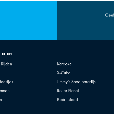
Geef
ITEITEN
t Rijden
Karaoke
X-Cube
feestjes
Jimmy’s Speelparadijs
gamen
Roller Planet
n
Bedrijfsfeest