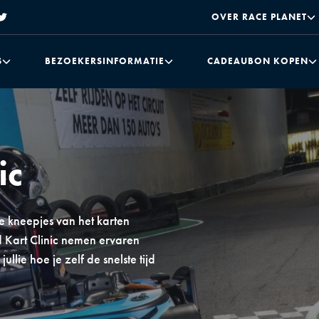
OVER RACE PLANET
S
BEZOEKERSINFORMATIE
CADEAUBON KOPEN
ic
e kneepjes van het karten
gd Kart Clinic nemen ervaren
llie hoe je zelf de snelste tijd