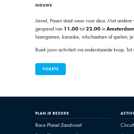
NIEUWS
Jawel, Pasen staat weer voor deur. Met andere
geopend van
11.00
tot
22.00
in
Amsterda
lasergamen, karaoke, rolschaatsen of spelen; je 
Boek jouw activiteit via onderstaande knop. Tot 
TICKETS
PLAN JE BEZOEK
ACTIV
Race Planet Zandvoort
Circui