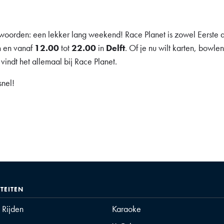
 woorden: een lekker lang weekend! Race Planet is zowel Eerst
m
en vanaf
12.00
tot
22.00
in
Delft
. Of je nu wilt karten, bowle
vindt het allemaal bij Race Planet.
snel!
ITEITEN
t Rijden
Karaoke