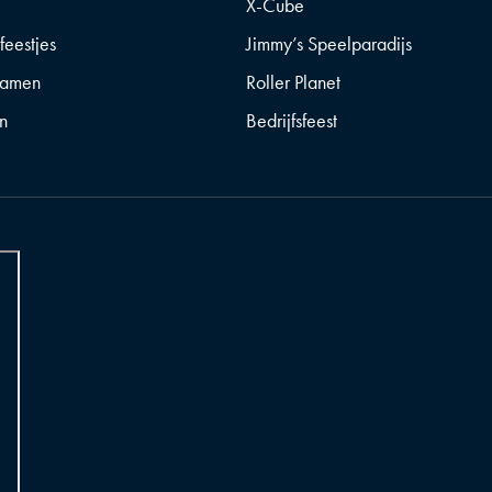
X-Cube
feestjes
Jimmy’s Speelparadijs
gamen
Roller Planet
n
Bedrijfsfeest