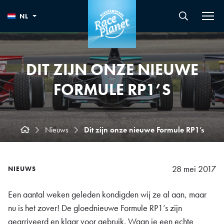
NL
DIT ZIJN ONZE NIEUWE
FORMULE RP1’S
Nieuws
Dit zijn onze nieuwe Formule RP1’s
28 mei 2017
NIEUWS
Een aantal weken geleden kondigden wij ze al aan, maar
nu is het zover! De gloednieuwe Formule RP1’s zijn
gearriveerd en klaar voor gebruik. Waan je een echte