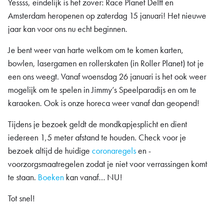
Yessss, eindelijk is het zover: Race Planet Delft en
Amsterdam heropenen op zaterdag 15 januari! Het nieuwe
jaar kan voor ons nu echt beginnen.
Je bent weer van harte welkom om te komen karten,
bowlen, lasergamen en rollerskaten (in Roller Planet) tot je
een ons weegt. Vanaf woensdag 26 januari is het ook weer
mogelijk om te spelen in Jimmy’s Speelparadijs en om te
karaoken. Ook is onze horeca weer vanaf dan geopend!
Tijdens je bezoek geldt de mondkapjesplicht en dient
iedereen 1,5 meter afstand te houden. Check voor je
bezoek altijd de huidige
coronaregels
en -
voorzorgsmaatregelen zodat je niet voor verrassingen komt
te staan.
Boeken
kan vanaf… NU!
Tot snel!