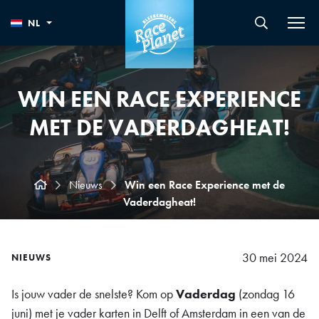
NL
WIN EEN RACE EXPERIENCE
MET DE VADERDAGHEAT!
Nieuws
Win een Race Experience met de
Vaderdagheat!
30 mei 2024
NIEUWS
Is jouw vader de snelste? Kom op
Vaderdag
(zondag 16
juni) met je vader karten in Delft of Amsterdam in een van de