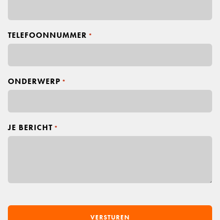
n
a
a
m
TELEFOONNUMMER
*
ONDERWERP
*
JE BERICHT
*