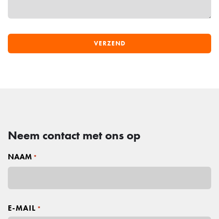
Neem contact met ons op
NAAM
*
V
o
E-MAIL
*
o
r