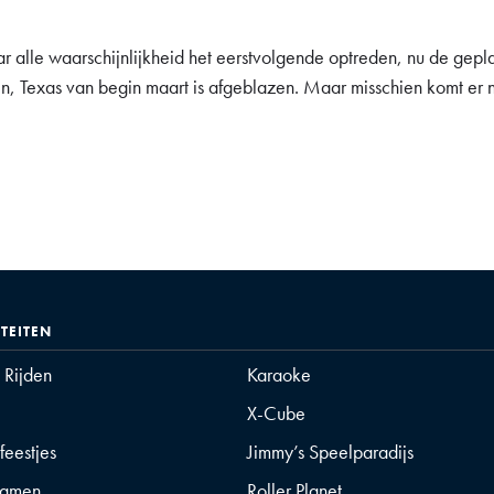
ar alle waarschijnlijkheid het eerstvolgende optreden, nu de gepl
tin, Texas van begin maart is afgeblazen. Maar misschien komt er
ITEITEN
t Rijden
Karaoke
X-Cube
feestjes
Jimmy’s Speelparadijs
gamen
Roller Planet