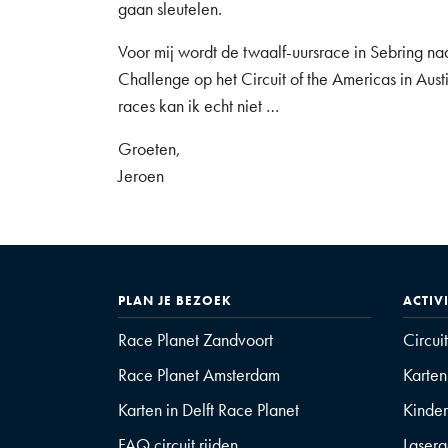
gaan sleutelen.
Voor mij wordt de twaalf-uursrace in Sebring na
Challenge op het Circuit of the Americas in Aus
races kan ik echt niet …
Groeten,
Jeroen
PLAN JE BEZOEK
ACTIV
Race Planet Zandvoort
Circui
Race Planet Amsterdam
Karten
Karten in Delft Race Planet
Kinder
FAQ circuit rijden
Laser