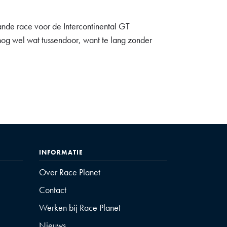
ande race voor de Intercontinental GT
 nog wel wat tussendoor, want te lang zonder
INFORMATIE
Over Race Planet
Contact
Werken bij Race Planet
Nieuws