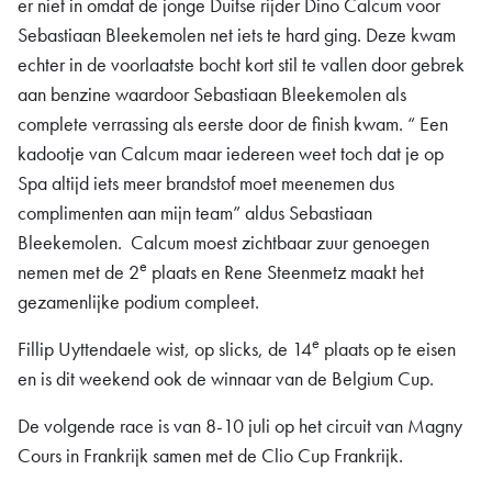
er niet in omdat de jonge Duitse rijder Dino Calcum voor
Sebastiaan Bleekemolen net iets te hard ging. Deze kwam
echter in de voorlaatste bocht kort stil te vallen door gebrek
aan benzine waardoor Sebastiaan Bleekemolen als
complete verrassing als eerste door de finish kwam. “ Een
kadootje van Calcum maar iedereen weet toch dat je op
Spa altijd iets meer brandstof moet meenemen dus
complimenten aan mijn team” aldus Sebastiaan
Bleekemolen. Calcum moest zichtbaar zuur genoegen
e
nemen met de 2
plaats en Rene Steenmetz maakt het
gezamenlijke podium compleet.
e
Fillip Uyttendaele wist, op slicks, de 14
plaats op te eisen
en is dit weekend ook de winnaar van de Belgium Cup.
De volgende race is van 8-10 juli op het circuit van Magny
Cours in Frankrijk samen met de Clio Cup Frankrijk.