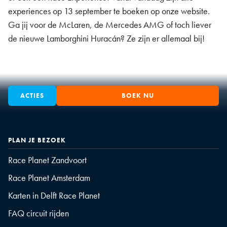
experiences op 13 september te boeken op onze website.
Ga jij voor de McLaren, de Mercedes AMG of toch liever
de nieuwe Lamborghini Huracán? Ze zijn er allemaal bij!
ACTIES
BOEK NU
PLAN JE BEZOEK
Race Planet Zandvoort
Race Planet Amsterdam
Karten in Delft Race Planet
FAQ circuit rijden