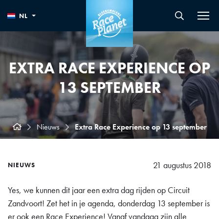
NL
EXTRA RACE EXPERIENCE OP
13 SEPTEMBER
Nieuws
Extra Race Experience op 13 september
21 augustus 2018
NIEUWS
Yes, we kunnen dit jaar een extra dag rijden op Circuit
Zandvoort! Zet het in je agenda, donderdag 13 september is
er ook een Race Experience! Vanaf vandaag zijn alle