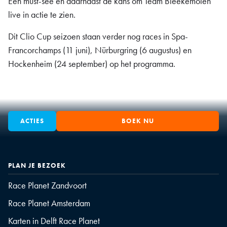
Een must-see en daarnaast dé kans om Team Bleekemolen
live in actie te zien.
Dit Clio Cup seizoen staan verder nog races in Spa-
Francorchamps (11 juni), Nürburgring (6 augustus) en
Hockenheim (24 september) op het programma.
ACTIES
BOEK NU
PLAN JE BEZOEK
Race Planet Zandvoort
Race Planet Amsterdam
Karten in Delft Race Planet