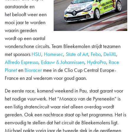
aanstaande en
het belooft weer een
mooi jaar te worden
waarin gereden
wordt op een aantal
wonderschone circuits. Team Bleekemolen strijdt tezamen
met sponsors
HSU
,
Homesec
,
State of Art
,
Febo
,
DeliXL
,
Alfredo Espresso
,
Edauw & Johannissen
,
HydroPro
,
Race
Planet
en
Bioracer
mee in de Clio Cup Central Europe-
France en zal wederom voor goud gaan.
De eerste race, komend weekend in Pau, staat garant voor
het nodige vuurwerk. Het “Monaco van de Pyreneeën” is
een listig stratencircuit waar niet alleen overdag wordt
gereden. Ook een nachtrace staat op het programma. Het is
eenvoudig te stellen dat het circuit de Bleekemolens ligt.
Michael pakte vorig jaar de tweede stek in de gentlemen