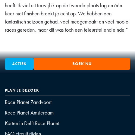
heeft. Ik viel uit terwijl ik op de tweede plaats lag en één
keer niet finishen breekt je echt op. We hebben een
fantastisch seizoen gehad, veel meegemaakt en veel mooie
races gereden, maar dit was toch een teleurstellend einde.”
ACTIES
BOEK NU
PLAN JE BEZOEK
Race Planet Zandvoort
Race Planet Amsterdam
Karten in Delft Race Planet
FAQ circuit rijden