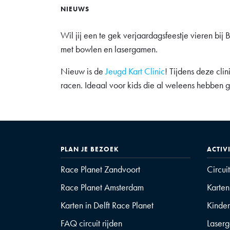
NIEUWS
Wil jij een te gek verjaardagsfeestje vieren bi
met bowlen en lasergamen.
Nieuw is de
Jeugd Kart Clinic
! Tijdens deze clin
racen. Ideaal voor kids die al weleens hebben gek
PLAN JE BEZOEK
ACTIV
Race Planet Zandvoort
Circui
Race Planet Amsterdam
Karten
Karten in Delft Race Planet
Kinder
FAQ circuit rijden
Laser