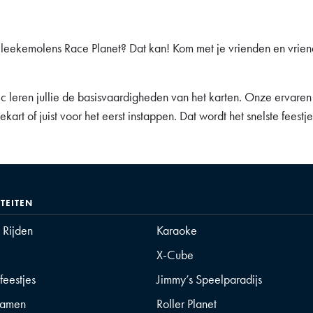
j Bleekemolens Race Planet? Dat kan! Kom met je vrienden en vrie
ic leren jullie de basisvaardigheden van het karten. Onze ervaren i
art of juist voor het eerst instappen. Dat wordt het snelste feestje
ITEITEN
t Rijden
Karaoke
X-Cube
feestjes
Jimmy’s Speelparadijs
gamen
Roller Planet