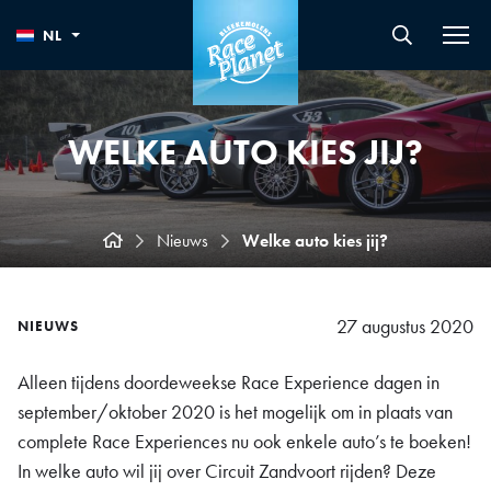
NL
WELKE AUTO KIES JIJ?
Nieuws
Welke auto kies jij?
27 augustus 2020
NIEUWS
Alleen tijdens doordeweekse Race Experience dagen in
september/oktober 2020 is het mogelijk om in plaats van
complete Race Experiences nu ook enkele auto’s te boeken!
In welke auto wil jij over Circuit Zandvoort rijden? Deze