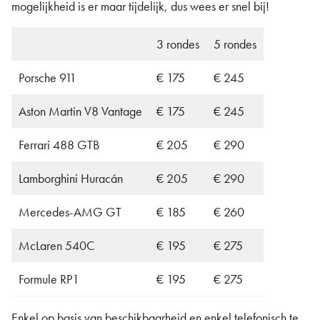
mogelijkheid is er maar tijdelijk, dus wees er snel bij!
3 rondes
5 rondes
Porsche 911
€ 175
€ 245
Aston Martin V8 Vantage
€ 175
€ 245
Ferrari 488 GTB
€ 205
€ 290
Lamborghini Huracán
€ 205
€ 290
Mercedes-AMG GT
€ 185
€ 260
McLaren 540C
€ 195
€ 275
Formule RP1
€ 195
€ 275
Enkel op basis van beschikbaarheid en enkel telefonisch te