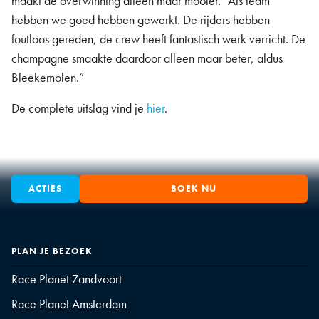
maakt de overwinning alleen maar mooier. “Als team
hebben we goed hebben gewerkt. De rijders hebben
foutloos gereden, de crew heeft fantastisch werk verricht. De
champagne smaakte daardoor alleen maar beter, aldus
Bleekemolen.”
De complete uitslag vind je
hier
.
ACTIES
BOEK NU
PLAN JE BEZOEK
Race Planet Zandvoort
Race Planet Amsterdam