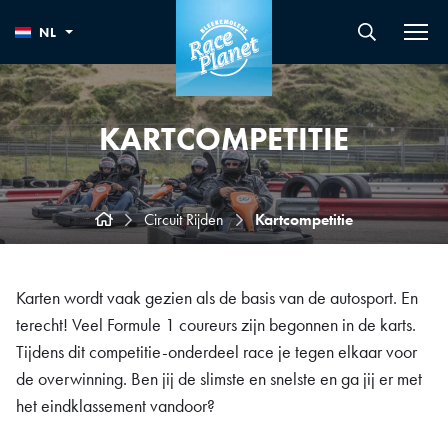
NL
KARTCOMPETITIE
Circuit Rijden
Kartcompetitie
Karten wordt vaak gezien als de basis van de autosport. En
terecht! Veel Formule 1 coureurs zijn begonnen in de karts.
Tijdens dit competitie-onderdeel race je tegen elkaar voor
de overwinning. Ben jij de slimste en snelste en ga jij er met
het eindklassement vandoor?