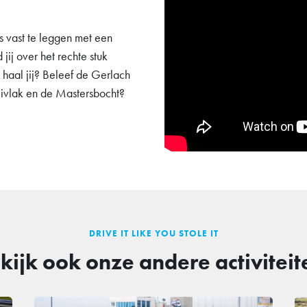
s vast te leggen met een
jij over het rechte stuk
d haal jij? Beleef de Gerlach
heivlak en de Mastersbocht?
DRIVE IT LIKE YOU STOLE IT
kijk ook onze andere activiteit