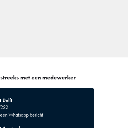
tstreeks met een medewerker
 Delft
7222
 een Whatsapp bericht