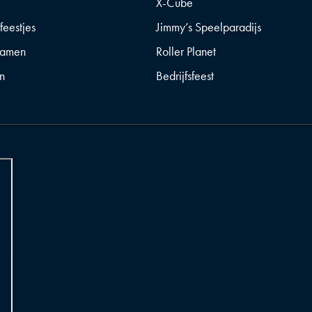
X-Cube
feestjes
Jimmy’s Speelparadijs
gamen
Roller Planet
n
Bedrijfsfeest