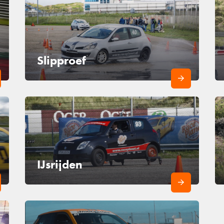
Slipproef
IJsrijden