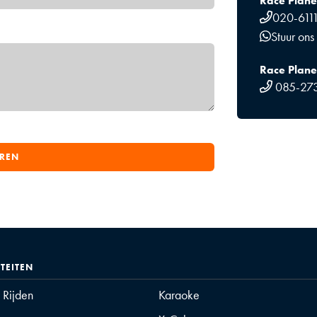
Race Plan
020-611
Stuur ons
Race Plane
085-27
ITEITEN
t Rijden
Karaoke