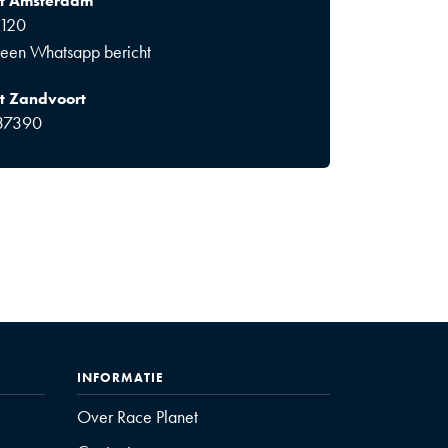
et Amsterdam
1120
 een Whatsapp bericht
t Zandvoort
37390
INFORMATIE
Over Race Planet