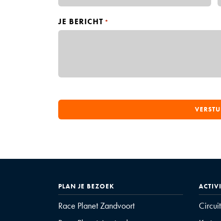
n
a
a
JE BERICHT
*
m
PLAN JE BEZOEK
ACTIV
Race Planet Zandvoort
Circui