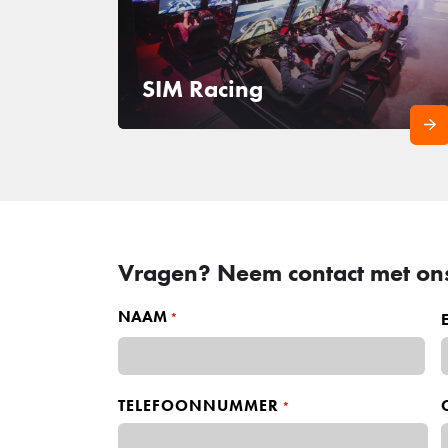
SIM Racing
Vragen? Neem contact met on
NAAM
*
V
o
TELEFOONNUMMER
*
o
r