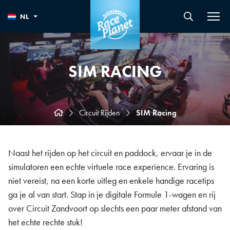
NL
SIM RACING
Circuit Rijden
SIM Racing
Naast het rijden op het circuit en paddock, ervaar je in de
simulatoren een echte virtuele race experience. Ervaring is
niet vereist, na een korte uitleg en enkele handige racetips
ga je al van start. Stap in je digitale Formule 1-wagen en rij
over Circuit Zandvoort op slechts een paar meter afstand van
het echte rechte stuk!