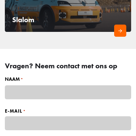
Slalom
Vragen? Neem contact met ons op
NAAM
*
V
o
E-MAIL
*
o
r
n
a
a