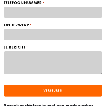
m
TELEFOONNUMMER
*
ONDERWERP
*
JE BERICHT
*
Spreek rechtstreeks met een medewerker