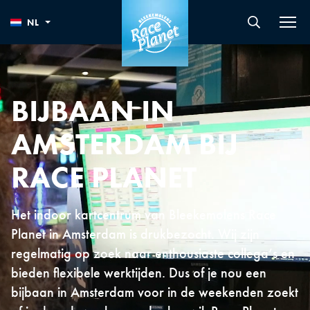
NL
BIJBAAN IN
AMSTERDAM BIJ
RACE PLANET
Het indoor kartcentrum van Bleekemolens Race
Planet in Amsterdam is drukbezocht. Wij zijn
regelmatig op zoek naar enthousiaste collega’s en
bieden flexibele werktijden. Dus of je nou een
bijbaan in Amsterdam voor in de weekenden zoekt