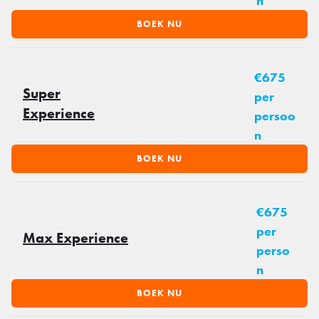
n
BOEK NU
€675
Super
per
Experience
persoo
n
BOEK NU
€675
per
Max Experience
perso
n
BOEK NU