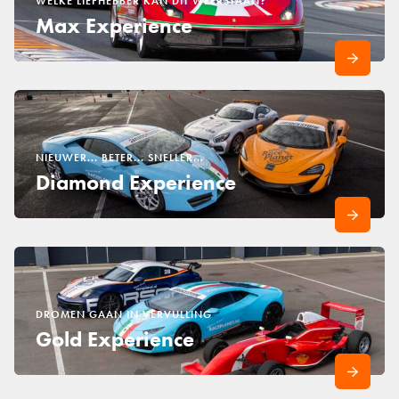
WELKE LIEFHEBBER KAN DIT WEERSTAAN?
Max Experience
NIEUWER... BETER... SNELLER...
Diamond Experience
DROMEN GAAN IN VERVULLING
Gold Experience