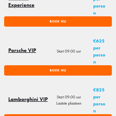
Experience
perso
n
BOEK NU
€625
per
Porsche VIP
Start 09:00 uur
perso
n
BOEK NU
€825
per
Start 09:00 uur
Lamborghini VIP
Laatste plaatsen
perso
n