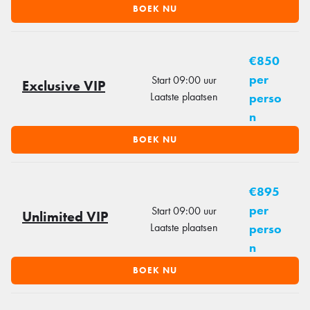
BOEK NU
€850
per
Start 09:00 uur
Exclusive VIP
Laatste plaatsen
perso
n
BOEK NU
€895
per
Start 09:00 uur
Unlimited VIP
Laatste plaatsen
perso
n
BOEK NU