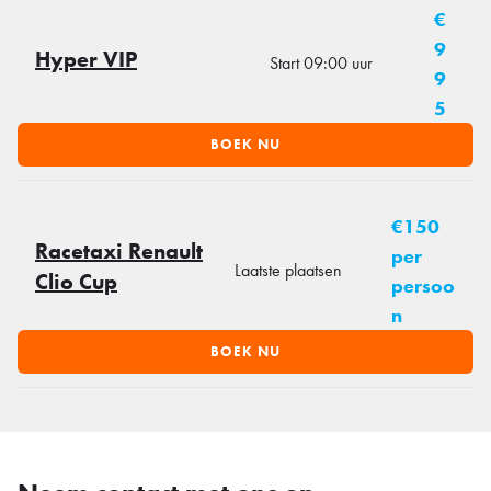
€
9
Hyper VIP
Start 09:00 uur
9
5
BOEK NU
€150
Racetaxi Renault
per
Laatste plaatsen
Clio Cup
persoo
n
BOEK NU